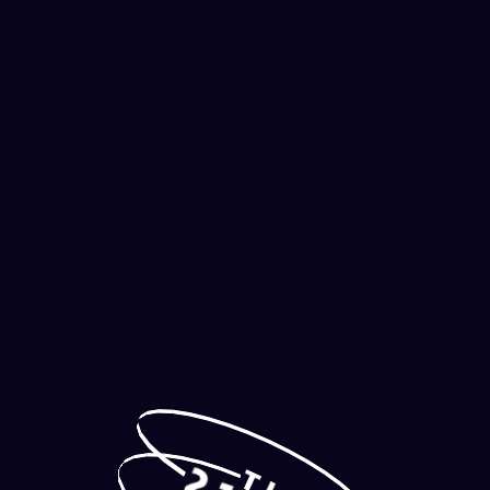
S'INSCRIRE
2
T