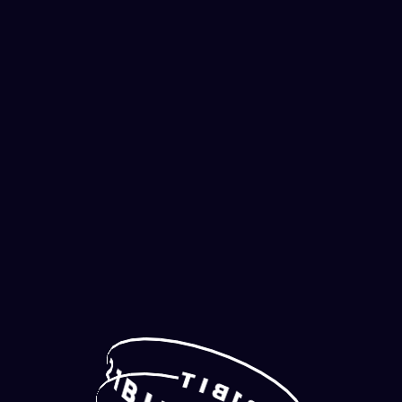
REGISTRIEREN
2
1
T
B
I
B