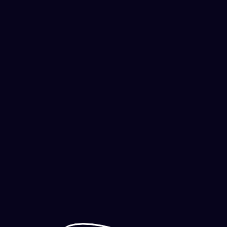
Pelaa
Etsi