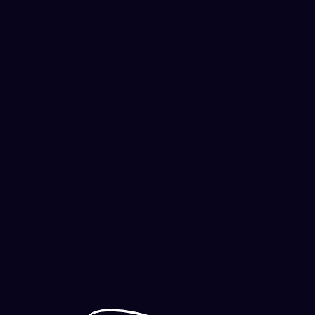
Spill
Søk